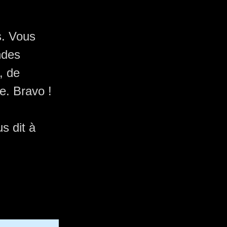
s. Vous
ndes
, de
e. Bravo !
s dit à